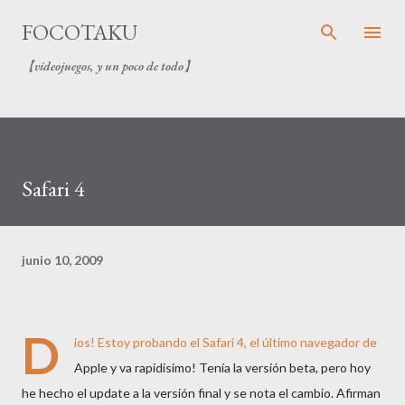
Ir al contenido principal
FOCOTAKU
【videojuegos, y un poco de todo】
Safari 4
junio 10, 2009
D
ios! Estoy probando el
Safari 4
, el último navegador de
Apple y va rapidisimo! Tenía la versión beta, pero hoy
he hecho el update a la versión final y se nota el cambio. Afirman