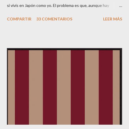
si vivís en Japón como yo. El problema es que, aunque hay
páginas que se pueden ver en inglés, la mayoría de información
COMPARTIR
33 COMENTARIOS
LEER MÁS
está en japonés. Por ello he pensado hacer esta mini-guía. Si
tenéis comentarios o dudas, me las comentáis y la iré ampliando.
Lo primero de todo es registrarse. En la página principal de
Amazon JP, veréis un botón arriba a la derecha donde pone
YOUR ACCOUNT. Clickad ahí, y saldrá una página en japonés
con sólo una frase en inglés: "Would you like to see this page in
English ? Click here." Pues clickad ahí, y tendréis una página
como ésta: Haced click en "Change your name...", y seleccionad
nuevo cliente ("No, I am a new customer"): Ahora aparecerá un
formulario en japonés, que no se puede cambiar de idioma.
Poned primero vuestro nombre (sin ...