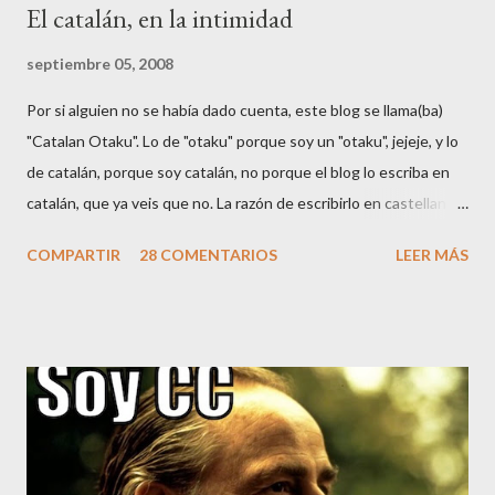
El catalán, en la intimidad
septiembre 05, 2008
Por si alguien no se había dado cuenta, este blog se llama(ba)
"Catalan Otaku". Lo de "otaku" porque soy un "otaku", jejeje, y lo
de catalán, porque soy catalán, no porque el blog lo escriba en
catalán, que ya veis que no. La razón de escribirlo en castellano
es para poder llegar a más gente (y porque Google AdSense no
COMPARTIR
28 COMENTARIOS
LEER MÁS
soporta catalán 🤑😂). Según Wikipedia , el castellano es la 2a
lengua más hablada del mundo, por hablantes nativos (unos 350
millones de personas), después del chino. Es también la 3a
lengua más hablada del mundo, por número total de hablantes, y
la 3a lengua con más presencia en Internet. También es la
lengua que hablo habitualmente con mi familia. Ante tales cifras,
parece normal que la mayoría de extranjeros piensen que en
España no se hable otra cosa que "español" (castellano), aunque