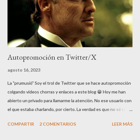
una japonesa de mi compañía me preguntó el otro día si el idioma
de España era el inglés... Y es que en Japón, "extranjero" es
sinónim...
Autopromoción en Twitter/X
agosto 16, 2023
La "prumusió" Soy el trol de Twitter que se hace autopromoción
colgando videos chorras y enlaces a este blog 😁 Hoy me han
abierto un privado para llamarme la atención. No ese usuario con
el que estaba charlando, por cierto. La verdad es que no sé cual
es la manera "correcta" de interactuar en Twitter (o X). Pero es
COMPARTIR
2 COMENTARIOS
LEER MÁS
que en Twitter cualquier interacción que no sea un insulto ya
me parece un lujazo, la verdad. Así que si alguien viene a