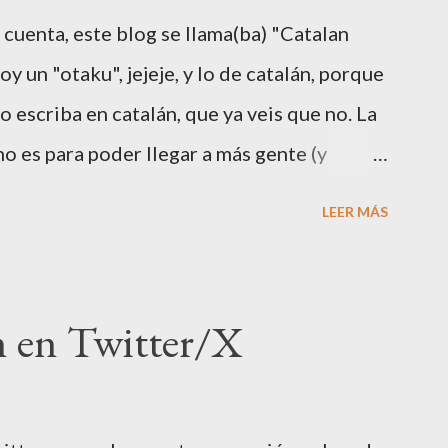
gina como ésta: Haced click en "Change your
 cuenta, este blog se llama(ba) "Catalan
liente ("No, I am a new customer"): Ahora
y un "otaku", jejeje, y lo de catalán, porque
onés, que no se puede cambiar de idioma.
o escriba en catalán, que ya veis que no. La
sin ...
no es para poder llegar a más gente (y
rta catalán 🤑😂). Según Wikipedia , el
LEER MÁS
 hablada del mundo, por hablantes nativos
), después del chino. Es también la 3a
por número total de hablantes, y la 3a
 en Twitter/X
ternet. También es la lengua que hablo
nte tales cifras, parece normal que la
 que en España no se hable otra cosa que