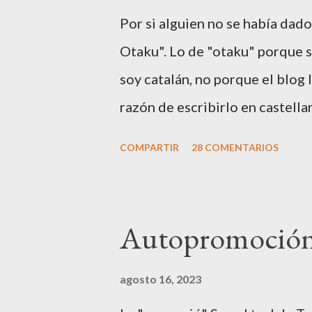
clickad ahí, y tendréis una pá
Por si alguien no se había dado
name...", y seleccionad nuevo c
Otaku". Lo de "otaku" porque so
aparecerá un formulario en jap
soy catalán, no porque el blog l
Poned primero vuestro nombre (
razón de escribirlo en castella
porque Google AdSense no sopo
COMPARTIR
28 COMENTARIOS
castellano es la 2a lengua más
(unos 350 millones de personas
lengua más hablada del mundo, 
Autopromoción
lengua con más presencia en In
habitualmente con mi familia. A
agosto 16, 2023
mayoría de extranjeros piensen