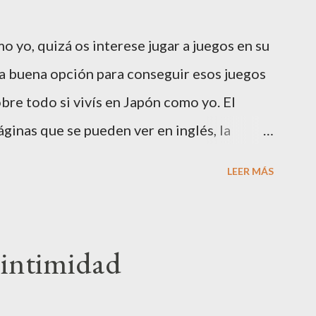
o yo, quizá os interese jugar a juegos en su
na buena opción para conseguir esos juegos
bre todo si vivís en Japón como yo. El
ginas que se pueden ver en inglés, la
 japonés. Por ello he pensado hacer esta
LEER MÁS
s o dudas, me las comentáis y la iré
s registrarse. En la página principal de
riba a la derecha donde pone YOUR
a intimidad
 una página en japonés con sólo una frase
e this page in English ? Click here." Pues