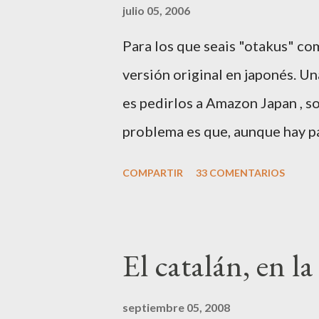
julio 05, 2006
Para los que seais "otakus" com
versión original en japonés. U
es pedirlos a Amazon Japan , so
problema es que, aunque hay pá
mayoría de información está en
COMPARTIR
33 COMENTARIOS
mini-guía. Si tenéis comentario
ampliando. Lo primero de todo e
Amazon JP, veréis un botón ar
El catalán, en l
ACCOUNT. Clickad ahí, y saldrá
en inglés: "Would you like to se
septiembre 05, 2008