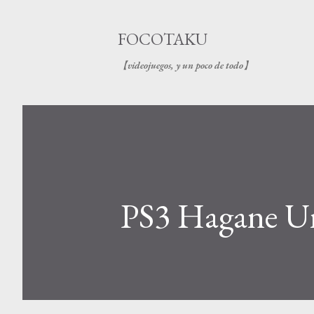
FOCOTAKU
【videojuegos, y un poco de todo】
PS3 Hagane U