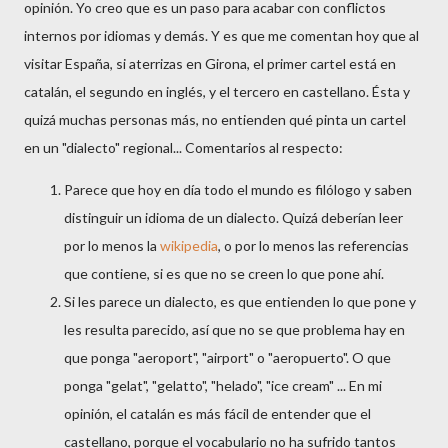
opinión. Yo creo que es un paso para acabar con conflictos
internos por idiomas y demás. Y es que me comentan hoy que al
visitar España, si aterrizas en Girona, el primer cartel está en
catalán, el segundo en inglés, y el tercero en castellano. Ésta y
quizá muchas personas más, no entienden qué pinta un cartel
en un "dialecto" regional... Comentarios al respecto:
Parece que hoy en día todo el mundo es filólogo y saben
distinguir un idioma de un dialecto. Quizá deberían leer
por lo menos la
wikipedia
, o por lo menos las referencias
que contiene, si es que no se creen lo que pone ahí.
Si les parece un dialecto, es que entienden lo que pone y
les resulta parecido, así que no se que problema hay en
que ponga "aeroport", "airport" o "aeropuerto". O que
ponga "gelat", "gelatto", "helado", "ice cream" ... En mi
opinión, el catalán es más fácil de entender que el
castellano, porque el vocabulario no ha sufrido tantos