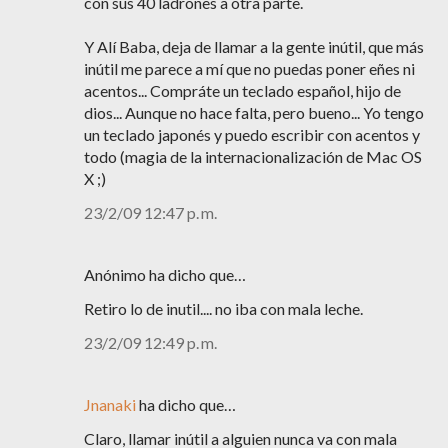
con sus 40 ladrones a otra parte.
Y Alí Baba, deja de llamar a la gente inútil, que más
inútil me parece a mí que no puedas poner eñes ni
acentos... Compráte un teclado español, hijo de
dios... Aunque no hace falta, pero bueno... Yo tengo
un teclado japonés y puedo escribir con acentos y
todo (magia de la internacionalización de Mac OS
X ;)
23/2/09 12:47 p. m.
Anónimo ha dicho que…
Retiro lo de inutil.... no iba con mala leche.
23/2/09 12:49 p. m.
Jnanaki
ha dicho que…
Claro, llamar inútil a alguien nunca va con mala