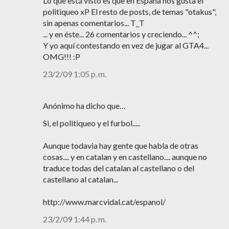
Lo que está visto es que en España nos gusta el
politiqueo xP El resto de posts, de temas "otakus",
sin apenas comentarios... T_T
... y en éste... 26 comentarios y creciendo... ^^;
Y yo aquí contestando en vez de jugar al GTA4...
OMG!!! :P
23/2/09 1:05 p. m.
Anónimo ha dicho que…
Si, el politiqueo y el furbol.....
Aunque todavia hay gente que habla de otras
cosas.... y en catalan y en castellano.... aunque no
traduce todas del catalan al castellano o del
castellano al catalan...
http://www.marcvidal.cat/espanol/
23/2/09 1:44 p. m.