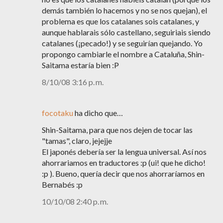
demás también lo hacemos y no se nos quejan), el
problema es que los catalanes sois catalanes, y
aunque hablarais sólo castellano, seguiriais siendo
catalanes (¡pecado!) y se seguirían quejando. Yo
propongo cambiarle el nombre a Cataluña, Shin-
Saitama estaría bien :P
8/10/08 3:16 p. m.
focotaku
ha dicho que…
Shin-Saitama, para que nos dejen de tocar las
"tamas", claro, jejejje
El japonés debería ser la lengua universal. Así nos
ahorrariamos en traductores :p (ui! que he dicho!
:p ). Bueno, quería decir que nos ahorraríamos en
Bernabés :p
10/10/08 2:40 p. m.