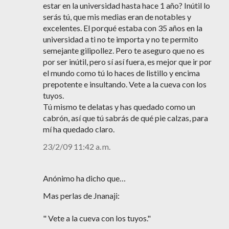
estar en la universidad hasta hace 1 año? Inútil lo
serás tú, que mis medias eran de notables y
excelentes. El porqué estaba con 35 años en la
universidad a ti no te importa y no te permito
semejante gilipollez. Pero te aseguro que no es
por ser inútil, pero sí así fuera, es mejor que ir por
el mundo como tú lo haces de listillo y encima
prepotente e insultando. Vete a la cueva con los
tuyos.
Tú mismo te delatas y has quedado como un
cabrón, así que tú sabrás de qué pie calzas, para
mí ha quedado claro.
23/2/09 11:42 a. m.
Anónimo ha dicho que…
Mas perlas de Jnanaji:
" Vete a la cueva con los tuyos."