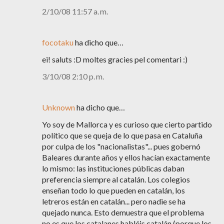
2/10/08 11:57 a. m.
focotaku
ha dicho que…
ei! saluts :D moltes gracies pel comentari :)
3/10/08 2:10 p. m.
Unknown
ha dicho que…
Yo soy de Mallorca y es curioso que cierto partido
político que se queja de lo que pasa en Cataluña
por culpa de los "nacionalistas"... pues gobernó
Baleares durante años y ellos hacían exactamente
lo mismo: las instituciones públicas daban
preferencia siempre al catalán. Los colegios
enseñan todo lo que pueden en catalán, los
letreros están en catalán... pero nadie se ha
quejado nunca. Esto demuestra que el problema
no es que los catalanes habléis catalán (porque los