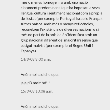
més o menys homogeni, o amb una nació
clarament predominant i que ha imposat la seva
llengua, cultura i sentiment nacional com a pròpia
de l'estat (per exemple, Portugal, Israel o França).
Altres països, amb més o menys reticències,
reconeixen l'existència de diverses nacions, o si
més no part de la població s'identifica amb un
grup nacional diferent del majoritari sense que
estigui malvist (per exemple, el Regne Unit i
Espanya).
14/9/08 8:00 a. m.
Anónimo ha dicho que…
jajaj :D molt bó!!!
15/9/08 10:08 a. m.
Anónimo ha dicho que…