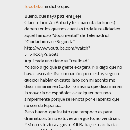
focotaku
ha dicho que…
Bueno, que haya paz, eh! jjeje
Claro, claro, Alí Baba (y los cuarenta ladrones)
deben ser los que nos cuentan toda la realidad en
aquel famoso "documental" de Telemadrid,
"Ciudadanos de Segunda":
http://www.youtube.com/watch?
v=VIKXJjZubGU
Aquí cada uno tiene su "realidad"...
Yo sólo digo que la gente exagera. No digo que no
haya casos de discriminación, pero estoy seguro
que por hablar en castellano con mi acento me
discriminarían en Cádiz, lo mismo que discriminan
la mayoría de españoles a cualquier peruano
simplemente porque se le nota por el acento que
no son de España...
Pero bueno, que insisto que tampoco es para
dramatizar. Si no estuvieran a gusto, no vendrían.
Y si no estuviera a gusto Alí Baba, se marcharía