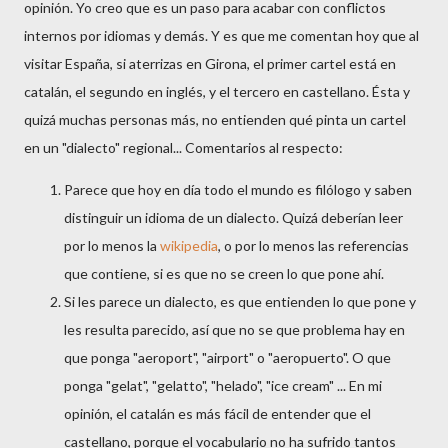
opinión. Yo creo que es un paso para acabar con conflictos
internos por idiomas y demás. Y es que me comentan hoy que al
visitar España, si aterrizas en Girona, el primer cartel está en
catalán, el segundo en inglés, y el tercero en castellano. Ésta y
quizá muchas personas más, no entienden qué pinta un cartel
en un "dialecto" regional... Comentarios al respecto:
Parece que hoy en día todo el mundo es filólogo y saben
distinguir un idioma de un dialecto. Quizá deberían leer
por lo menos la
wikipedia
, o por lo menos las referencias
que contiene, si es que no se creen lo que pone ahí.
Si les parece un dialecto, es que entienden lo que pone y
les resulta parecido, así que no se que problema hay en
que ponga "aeroport", "airport" o "aeropuerto". O que
ponga "gelat", "gelatto", "helado", "ice cream" ... En mi
opinión, el catalán es más fácil de entender que el
castellano, porque el vocabulario no ha sufrido tantos