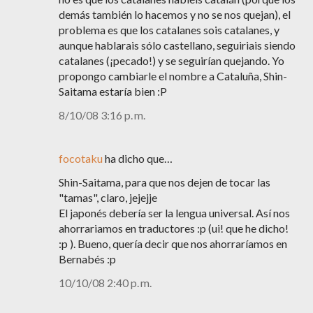
demás también lo hacemos y no se nos quejan), el
problema es que los catalanes sois catalanes, y
aunque hablarais sólo castellano, seguiriais siendo
catalanes (¡pecado!) y se seguirían quejando. Yo
propongo cambiarle el nombre a Cataluña, Shin-
Saitama estaría bien :P
8/10/08 3:16 p. m.
focotaku
ha dicho que…
Shin-Saitama, para que nos dejen de tocar las
"tamas", claro, jejejje
El japonés debería ser la lengua universal. Así nos
ahorrariamos en traductores :p (ui! que he dicho!
:p ). Bueno, quería decir que nos ahorraríamos en
Bernabés :p
10/10/08 2:40 p. m.