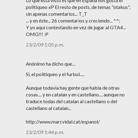
Lo que está visto es que en España nos gusta el
politiqueo xP El resto de posts, de temas "otakus",
sin apenas comentarios... T_T
... y en éste... 26 comentarios y creciendo... ^^;
Y yo aquí contestando en vez de jugar al GTA4...
OMG!!! :P
23/2/09 1:05 p. m.
Anónimo ha dicho que…
Si, el politiqueo y el furbol.....
Aunque todavia hay gente que habla de otras
cosas.... y en catalan y en castellano.... aunque no
traduce todas del catalan al castellano o del
castellano al catalan...
http://www.marcvidal.cat/espanol/
23/2/09 1:44 p. m.