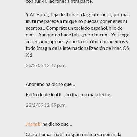
con sus 40 ladrones a otra parte.
Y Alí Baba, deja de llamar a la gente inútil, que más
inútil me parece a mí que no puedas poner eñes ni
acentos... Compráte un teclado español, hijo de
dios... Aunque no hace falta, pero bueno... Yo tengo
un teclado japonés y puedo escribir con acentos y
todo (magia de la internacionalización de Mac OS
X ;)
23/2/09 12:47 p. m.
Anónimo ha dicho que…
Retiro lo de inutil.... no iba con mala leche.
23/2/09 12:49 p. m.
Jnanaki
ha dicho que…
Claro, llamar inútil a alguien nunca va con mala