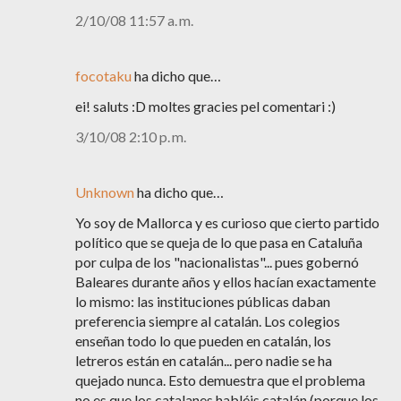
2/10/08 11:57 a. m.
focotaku
ha dicho que…
ei! saluts :D moltes gracies pel comentari :)
3/10/08 2:10 p. m.
Unknown
ha dicho que…
Yo soy de Mallorca y es curioso que cierto partido
político que se queja de lo que pasa en Cataluña
por culpa de los "nacionalistas"... pues gobernó
Baleares durante años y ellos hacían exactamente
lo mismo: las instituciones públicas daban
preferencia siempre al catalán. Los colegios
enseñan todo lo que pueden en catalán, los
letreros están en catalán... pero nadie se ha
quejado nunca. Esto demuestra que el problema
no es que los catalanes habléis catalán (porque los