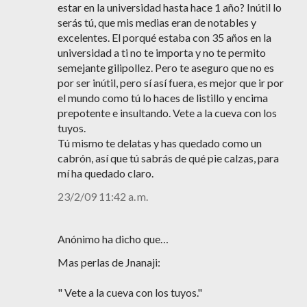
estar en la universidad hasta hace 1 año? Inútil lo
serás tú, que mis medias eran de notables y
excelentes. El porqué estaba con 35 años en la
universidad a ti no te importa y no te permito
semejante gilipollez. Pero te aseguro que no es
por ser inútil, pero sí así fuera, es mejor que ir por
el mundo como tú lo haces de listillo y encima
prepotente e insultando. Vete a la cueva con los
tuyos.
Tú mismo te delatas y has quedado como un
cabrón, así que tú sabrás de qué pie calzas, para
mí ha quedado claro.
23/2/09 11:42 a. m.
Anónimo ha dicho que…
Mas perlas de Jnanaji:
" Vete a la cueva con los tuyos."