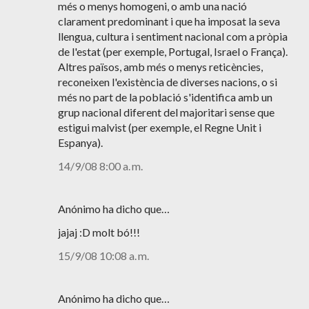
més o menys homogeni, o amb una nació
clarament predominant i que ha imposat la seva
llengua, cultura i sentiment nacional com a pròpia
de l'estat (per exemple, Portugal, Israel o França).
Altres països, amb més o menys reticències,
reconeixen l'existència de diverses nacions, o si
més no part de la població s'identifica amb un
grup nacional diferent del majoritari sense que
estigui malvist (per exemple, el Regne Unit i
Espanya).
14/9/08 8:00 a. m.
Anónimo ha dicho que…
jajaj :D molt bó!!!
15/9/08 10:08 a. m.
Anónimo ha dicho que…