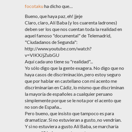
focotaku
ha dicho que…
Bueno, que haya paz, eh! jjeje
Claro, claro, Alí Baba (y los cuarenta ladrones)
deben ser los que nos cuentan toda la realidad en
aquel famoso "documental" de Telemadrid,
"Ciudadanos de Segunda":
http://www.youtube.com/watch?
v=VIKXJjZubGU
Aquí cada uno tiene su "realidad"...
Yo sólo digo que la gente exagera. No digo que no
haya casos de discriminación, pero estoy seguro
que por hablar en castellano con mi acento me
discriminarían en Cádiz, lo mismo que discriminan
la mayoría de españoles a cualquier peruano
simplemente porque se le nota por el acento que
no son de España...
Pero bueno, que insisto que tampoco es para
dramatizar. Si no estuvieran a gusto, no vendrían.
Y si no estuviera a gusto Alí Baba, se marcharía