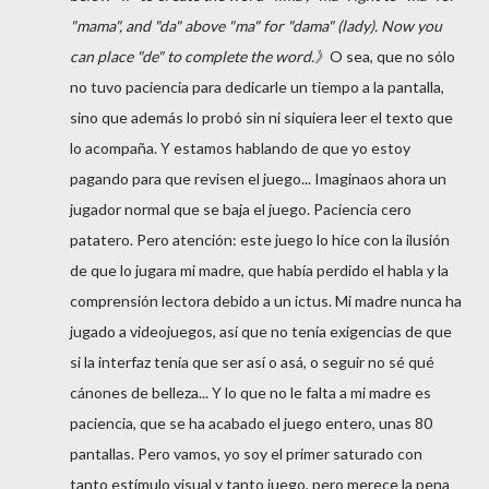
"mama", and "da" above "ma" for "dama" (lady). Now you
can place "de" to complete the word
.》
O sea, que no sólo
no tuvo paciencia para dedicarle un tiempo a la pantalla,
sino que además lo probó sin ni siquiera leer el texto que
lo acompaña. Y estamos hablando de que yo estoy
pagando para que revisen el juego... Imaginaos ahora un
jugador normal que se baja el juego. Paciencia cero
patatero. Pero atención: este juego lo hice con la ilusión
de que lo jugara mi madre, que había perdido el habla y la
comprensión lectora debido a un ictus. Mi madre nunca ha
jugado a videojuegos, así que no tenía exigencias de que
si la interfaz tenía que ser así o asá, o seguir no sé qué
cánones de belleza... Y lo que no le falta a mi madre es
paciencia, que se ha acabado el juego entero, unas 80
pantallas. Pero vamos, yo soy el primer saturado con
tanto estímulo visual y tanto juego, pero merece la pena