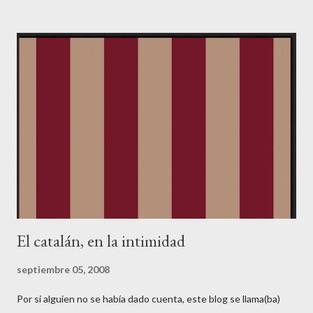
Lo primero de todo es registrarse. En la página principal de
Amazon JP, veréis un botón arriba a la derecha donde pone
YOUR ACCOUNT. Clickad ahí, y saldrá una página en japonés
con sólo una frase en inglés: "Would you like to see this page in
English ? Click here." Pues clickad ahí, y tendréis una página
como ésta: Haced click en "Change your name...", y seleccionad
nuevo cliente ("No, I am a new customer"): Ahora aparecerá un
formulario en japonés, que no se puede cambiar de idioma.
Poned primero vuestro nombre (sin ...
El catalán, en la intimidad
septiembre 05, 2008
Por si alguien no se había dado cuenta, este blog se llama(ba)