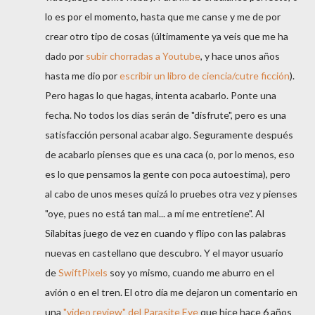
lo es por el momento, hasta que me canse y me de por
crear otro tipo de cosas (últimamente ya veis que me ha
dado por
subir chorradas a Youtube
, y hace unos años
hasta me dio por
escribir un libro de ciencia/cutre ficción
).
Pero hagas lo que hagas, intenta acabarlo. Ponte una
fecha. No todos los días serán de "disfrute", pero es una
satisfacción personal acabar algo. Seguramente después
de acabarlo pienses que es una caca (o, por lo menos, eso
es lo que pensamos la gente con poca autoestima), pero
al cabo de unos meses quizá lo pruebes otra vez y pienses
"oye, pues no está tan mal... a mí me entretiene". Al
Silabitas juego de vez en cuando y flipo con las palabras
nuevas en castellano que descubro. Y el mayor usuario
de
SwiftPixels
soy yo mismo, cuando me aburro en el
avión o en el tren. El otro día me dejaron un comentario en
una
"video review" del Parasite Eve
que hice hace 6 años