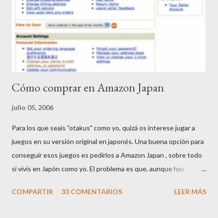
Cómo comprar en Amazon Japan
julio 05, 2006
Para los que seais "otakus" como yo, quizá os interese jugar a
juegos en su versión original en japonés. Una buena opción para
conseguir esos juegos es pedirlos a Amazon Japan , sobre todo
si vivís en Japón como yo. El problema es que, aunque hay
páginas que se pueden ver en inglés, la mayoría de información
COMPARTIR
33 COMENTARIOS
LEER MÁS
está en japonés. Por ello he pensado hacer esta mini-guía. Si
tenéis comentarios o dudas, me las comentáis y la iré ampliando.