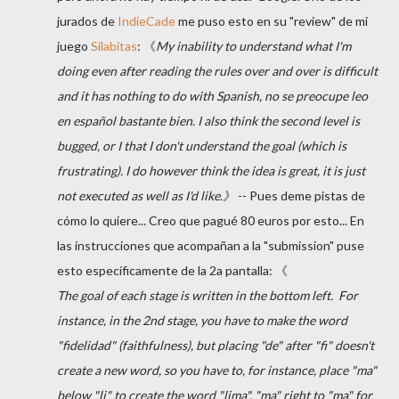
jurados de
IndieCade
me puso esto en su "review" de mi
juego
Silabitas
:
《
My inability to understand what I'm
doing even after reading the rules over and over is difficult
and it has nothing to do with Spanish, no se preocupe leo​
en español bastante bien. I also think the second level is
bugged, or I that I don't understand the goal (which is
frustrating). I do however think the idea is great, it is just
not executed as well as I'd like.
》
-- Pues deme pistas de
cómo lo quiere... Creo que pagué 80 euros por esto... En
las instrucciones que acompañan a la "submission" puse
esto específicamente de la 2a pantalla: 《
The goal of each stage is written in the bottom left.
For
instance, in the 2nd stage, you have to make the word
"fidelidad" (faithfulness), but placing "de" after "fi" doesn't
create a new word, so you have to, for instance, place "ma"
below "li" to create the word "lima", "ma" right to "ma" for