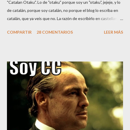
"Catalan Otaku". Lo de "otaku" porque soy un "otaku", jejeje, y lo
de catalán, porque soy catalán, no porque el blog lo escriba en
catalán, que ya veis que no. La razón de escribirlo en castellano
es para poder llegar a más gente (y porque Google AdSense no
COMPARTIR
28 COMENTARIOS
LEER MÁS
soporta catalán 🤑😂). Según Wikipedia , el castellano es la 2a
lengua más hablada del mundo, por hablantes nativos (unos 350
millones de personas), después del chino. Es también la 3a
lengua más hablada del mundo, por número total de hablantes, y
la 3a lengua con más presencia en Internet. También es la
lengua que hablo habitualmente con mi familia. Ante tales cifras,
parece normal que la mayoría de extranjeros piensen que en
España no se hable otra cosa que "español" (castellano), aunque
una japonesa de mi compañía me preguntó el otro día si el idioma
de España era el inglés... Y es que en Japón, "extranjero" es
sinónim...