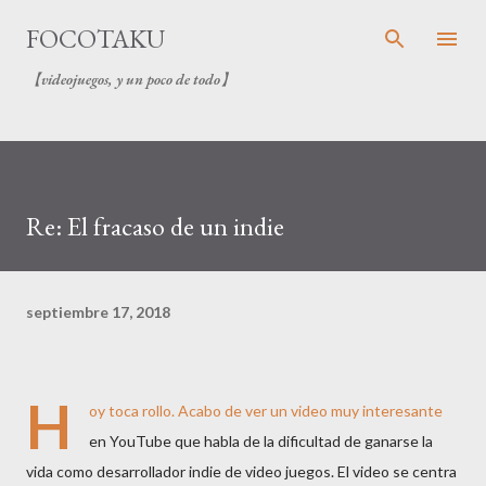
Ir al contenido principal
FOCOTAKU
【videojuegos, y un poco de todo】
Re: El fracaso de un indie
septiembre 17, 2018
H
oy toca rollo. Acabo de ver un video muy interesante
en YouTube que habla de la dificultad de ganarse la
vida como desarrollador indie de video juegos. El video se centra