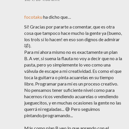
focotaku
ha dicho que…
Sí! Gracias por pararte a comentar, que es otra
cosa que tampoco hace mucho la gente ya (bueno,
los trols sí lo hacen! en eso son dignos de admirar
🤣).
Para mí ahora mismo no es exactamente un plan
B. A ver, si suena la flauta no voy a decir que no a la
pasta, pero yo simplemente lo veo como una
válvula de escape a mi creatividad. Es como el que
toca la guitarra o pinta acuarelas en su tiempo
libre. Programar para mí es un proceso creativo.
No pensamos tener suficiente nivel como para
hacernos ricos vendiendo acuarelas o vendiendo
jueguecitos, y en muchas ocasiones la gente no las
querrá ni regaladas... 😅 Pero seguimos
pintando/programando...
Más como plan B veo lo que aprendo con el