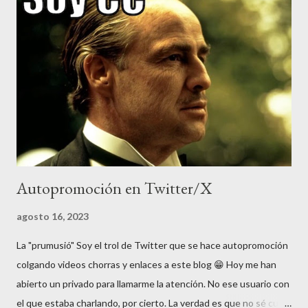
lengua que hablo habitualmente con mi familia. Ante tales cifras,
parece normal que la mayoría de extranjeros piensen que en
España no se hable otra cosa que "español" (castellano), aunque
una japonesa de mi compañía me preguntó el otro día si el idioma
de España era el inglés... Y es que en Japón, "extranjero" es
sinónim...
Autopromoción en Twitter/X
agosto 16, 2023
La "prumusió" Soy el trol de Twitter que se hace autopromoción
colgando videos chorras y enlaces a este blog 😁 Hoy me han
abierto un privado para llamarme la atención. No ese usuario con
el que estaba charlando, por cierto. La verdad es que no sé cual