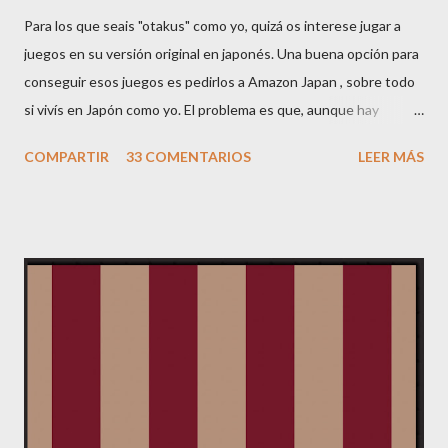
Para los que seais "otakus" como yo, quizá os interese jugar a
juegos en su versión original en japonés. Una buena opción para
conseguir esos juegos es pedirlos a Amazon Japan , sobre todo
si vivís en Japón como yo. El problema es que, aunque hay
páginas que se pueden ver en inglés, la mayoría de información
COMPARTIR
33 COMENTARIOS
LEER MÁS
está en japonés. Por ello he pensado hacer esta mini-guía. Si
tenéis comentarios o dudas, me las comentáis y la iré ampliando.
Lo primero de todo es registrarse. En la página principal de
Amazon JP, veréis un botón arriba a la derecha donde pone
YOUR ACCOUNT. Clickad ahí, y saldrá una página en japonés
con sólo una frase en inglés: "Would you like to see this page in
English ? Click here." Pues clickad ahí, y tendréis una página
como ésta: Haced click en "Change your name...", y seleccionad
nuevo cliente ("No, I am a new customer"): Ahora aparecerá un
formulario en japonés, que no se puede cambiar de idioma.
Poned primero vuestro nombre (sin ...