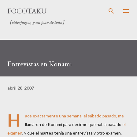
Ir al contenido principal
FOCOTAKU
【videojuegos, y un poco de todo】
Entrevistas en Konami
abril 28, 2007
H
ace exactamente una semana, el sábado pasado, me
llamaron de Konami para decirme que había pasado
el
examen
, y que el martes tenía una entrevista y otro examen.