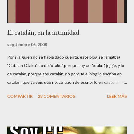
El catalán, en la intimidad
septiembre 05, 2008
Por si alguien no se había dado cuenta, este blog se llama(ba)
"Catalan Otaku". Lo de "otaku" porque soy un "otaku", jejeje, y lo
de catalán, porque soy catalán, no porque el blog lo escriba en
catalán, que ya veis que no. La razón de escribirlo en castellano
es para poder llegar a más gente (y porque Google AdSense no
COMPARTIR
28 COMENTARIOS
LEER MÁS
soporta catalán 🤑😂). Según Wikipedia , el castellano es la 2a
lengua más hablada del mundo, por hablantes nativos (unos 350
millones de personas), después del chino. Es también la 3a
lengua más hablada del mundo, por número total de hablantes, y
la 3a lengua con más presencia en Internet. También es la