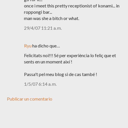
once i meet this pretty receptionist of konami... in
roppongi bar...
man was she a bitch or what.
29/4/07 11:21 a. m.
Ryu
ha dicho que…
Felicitats noi!!! Sé per experiència lo feliç que et
sents en un moment així !
Passa't pel meu blog si de cas també !
1/5/07 6:14 a. m.
Publicar un comentario