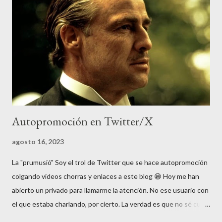
parece normal que la mayoría de extranjeros piensen que en
España no se hable otra cosa que "español" (castellano), aunque
una japonesa de mi compañía me preguntó el otro día si el idioma
de España era el inglés... Y es que en Japón, "extranjero" es
sinónim...
Autopromoción en Twitter/X
agosto 16, 2023
La "prumusió" Soy el trol de Twitter que se hace autopromoción
colgando videos chorras y enlaces a este blog 😁 Hoy me han
abierto un privado para llamarme la atención. No ese usuario con
el que estaba charlando, por cierto. La verdad es que no sé cual
es la manera "correcta" de interactuar en Twitter (o X). Pero es