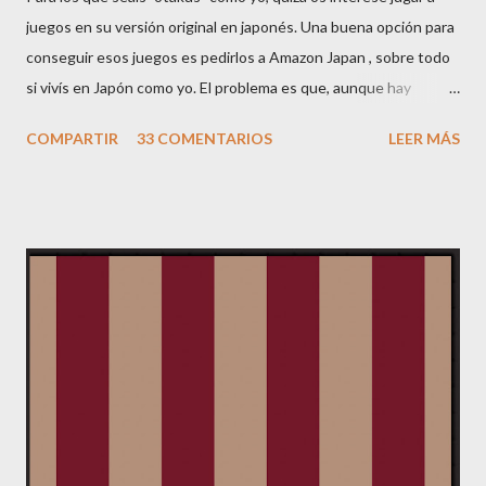
juegos en su versión original en japonés. Una buena opción para
conseguir esos juegos es pedirlos a Amazon Japan , sobre todo
si vivís en Japón como yo. El problema es que, aunque hay
páginas que se pueden ver en inglés, la mayoría de información
COMPARTIR
33 COMENTARIOS
LEER MÁS
está en japonés. Por ello he pensado hacer esta mini-guía. Si
tenéis comentarios o dudas, me las comentáis y la iré ampliando.
Lo primero de todo es registrarse. En la página principal de
Amazon JP, veréis un botón arriba a la derecha donde pone
YOUR ACCOUNT. Clickad ahí, y saldrá una página en japonés
con sólo una frase en inglés: "Would you like to see this page in
English ? Click here." Pues clickad ahí, y tendréis una página
como ésta: Haced click en "Change your name...", y seleccionad
nuevo cliente ("No, I am a new customer"): Ahora aparecerá un
formulario en japonés, que no se puede cambiar de idioma.
Poned primero vuestro nombre (sin ...