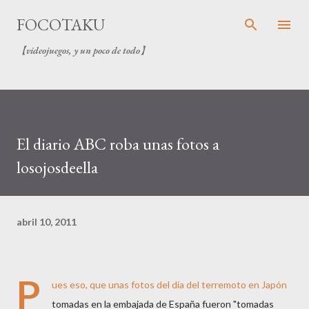
Ir al contenido principal
FOCOTAKU
【videojuegos, y un poco de todo】
El diario ABC roba unas fotos a
losojosdeella
abril 10, 2011
P
ues eso, que unas fotos del día del terremoto en Japón
tomadas en la embajada de España fueron "tomadas