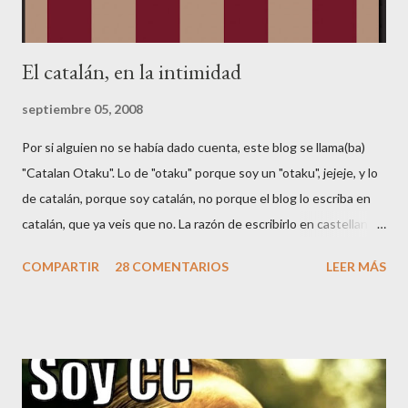
El catalán, en la intimidad
septiembre 05, 2008
Por si alguien no se había dado cuenta, este blog se llama(ba)
"Catalan Otaku". Lo de "otaku" porque soy un "otaku", jejeje, y lo
de catalán, porque soy catalán, no porque el blog lo escriba en
catalán, que ya veis que no. La razón de escribirlo en castellano
es para poder llegar a más gente (y porque Google AdSense no
COMPARTIR
28 COMENTARIOS
LEER MÁS
soporta catalán 🤑😂). Según Wikipedia , el castellano es la 2a
lengua más hablada del mundo, por hablantes nativos (unos 350
millones de personas), después del chino. Es también la 3a
lengua más hablada del mundo, por número total de hablantes, y
la 3a lengua con más presencia en Internet. También es la
lengua que hablo habitualmente con mi familia. Ante tales cifras,