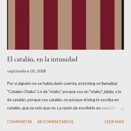
como ésta: Haced click en "Change your name...", y seleccionad
nuevo cliente ("No, I am a new customer"): Ahora aparecerá un
formulario en japonés, que no se puede cambiar de idioma.
Poned primero vuestro nombre (sin ...
El catalán, en la intimidad
septiembre 05, 2008
Por si alguien no se había dado cuenta, este blog se llama(ba)
"Catalan Otaku". Lo de "otaku" porque soy un "otaku", jejeje, y lo
de catalán, porque soy catalán, no porque el blog lo escriba en
catalán, que ya veis que no. La razón de escribirlo en castellano
es para poder llegar a más gente (y porque Google AdSense no
COMPARTIR
28 COMENTARIOS
LEER MÁS
soporta catalán 🤑😂). Según Wikipedia , el castellano es la 2a