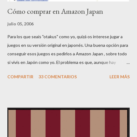
Cómo comprar en Amazon Japan
julio 05, 2006
Para los que seais "otakus" como yo, quizá os interese jugar a
juegos en su versión original en japonés. Una buena opción para
conseguir esos juegos es pedirlos a Amazon Japan , sobre todo
si vivís en Japón como yo. El problema es que, aunque hay
páginas que se pueden ver en inglés, la mayoría de información
COMPARTIR
33 COMENTARIOS
LEER MÁS
está en japonés. Por ello he pensado hacer esta mini-guía. Si
tenéis comentarios o dudas, me las comentáis y la iré ampliando.
Lo primero de todo es registrarse. En la página principal de
Amazon JP, veréis un botón arriba a la derecha donde pone
YOUR ACCOUNT. Clickad ahí, y saldrá una página en japonés
con sólo una frase en inglés: "Would you like to see this page in
English ? Click here." Pues clickad ahí, y tendréis una página