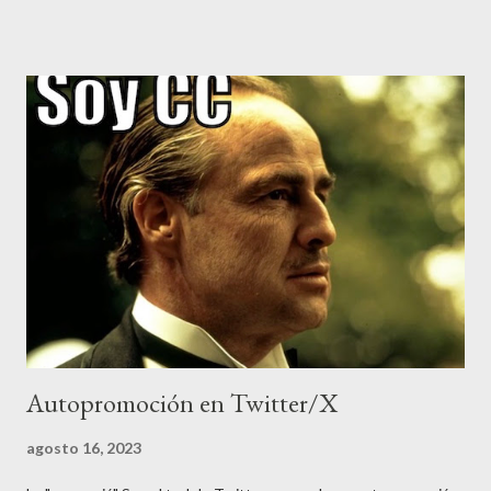
lengua más hablada del mundo, por hablantes nativos (unos 350
millones de personas), después del chino. Es también la 3a
lengua más hablada del mundo, por número total de hablantes, y
la 3a lengua con más presencia en Internet. También es la
lengua que hablo habitualmente con mi familia. Ante tales cifras,
parece normal que la mayoría de extranjeros piensen que en
España no se hable otra cosa que "español" (castellano), aunque
una japonesa de mi compañía me preguntó el otro día si el idioma
de España era el inglés... Y es que en Japón, "extranjero" es
sinónim...
Autopromoción en Twitter/X
agosto 16, 2023