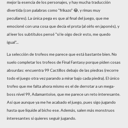
mejor la esencia de los personajes, y hay mucha traducción
divertida (con palabras como "frikazo" 😂, y rimas muy
peculiares). La única pega es que al final del juego, que me
emocioné con una cosa que decía el prota (al oírlo en japonés), y
al leer los subtítulos pensé "si le oigo decir esto, me quedo
igual"...
La selección de trofeos me parece que está bastante bien. No
suelo completar los trofeos de Final Fantasy porque piden cosas
absurdas: encuentra 99 Cactillos debajo de las piedras (recorre
todo el juego otra vez parando a mirar bajo cada piedra). El único
trofeo que me falta ahora mismo es el de derrotar a un mega-
boss nivel 99, Adamantoise, que me parece un reto interesante.
Así que aunque ya me he acabado el juego, pues sigo jugando
hasta que liquide al bicho ese. Además, salen más monstruos
interesantes si quieres seguir jugando.