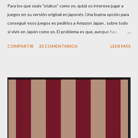
Para los que seais "otakus" como yo, quizá os interese jugar a
juegos en su versión original en japonés. Una buena opción para
conseguir esos juegos es pedirlos a Amazon Japan , sobre todo
si vivís en Japón como yo. El problema es que, aunque hay
páginas que se pueden ver en inglés, la mayoría de información
COMPARTIR
33 COMENTARIOS
LEER MÁS
está en japonés. Por ello he pensado hacer esta mini-guía. Si
tenéis comentarios o dudas, me las comentáis y la iré ampliando.
Lo primero de todo es registrarse. En la página principal de
Amazon JP, veréis un botón arriba a la derecha donde pone
YOUR ACCOUNT. Clickad ahí, y saldrá una página en japonés
con sólo una frase en inglés: "Would you like to see this page in
English ? Click here." Pues clickad ahí, y tendréis una página
como ésta: Haced click en "Change your name...", y seleccionad
nuevo cliente ("No, I am a new customer"): Ahora aparecerá un
formulario en japonés, que no se puede cambiar de idioma.
Poned primero vuestro nombre (sin ...