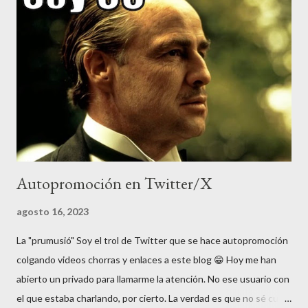
lengua que hablo habitualmente con mi familia. Ante tales cifras,
parece normal que la mayoría de extranjeros piensen que en
España no se hable otra cosa que "español" (castellano), aunque
una japonesa de mi compañía me preguntó el otro día si el idioma
de España era el inglés... Y es que en Japón, "extranjero" es
sinónim...
Autopromoción en Twitter/X
agosto 16, 2023
La "prumusió" Soy el trol de Twitter que se hace autopromoción
colgando videos chorras y enlaces a este blog 😁 Hoy me han
abierto un privado para llamarme la atención. No ese usuario con
el que estaba charlando, por cierto. La verdad es que no sé cual