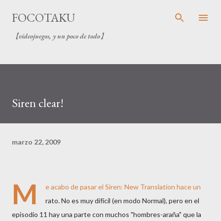
Ir al contenido principal
FOCOTAKU
【videojuegos, y un poco de todo】
Siren clear!
marzo 22, 2009
M
e acabo de pasar el
Siren: New Translation
hace un
rato. No es muy difícil (en modo Normal), pero en el
episodio 11 hay una parte con muchos "hombres-araña" que la