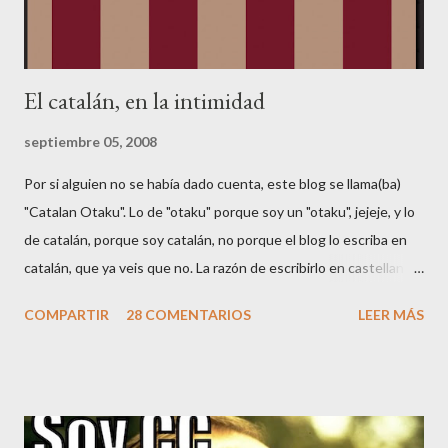
El catalán, en la intimidad
septiembre 05, 2008
Por si alguien no se había dado cuenta, este blog se llama(ba)
"Catalan Otaku". Lo de "otaku" porque soy un "otaku", jejeje, y lo
de catalán, porque soy catalán, no porque el blog lo escriba en
catalán, que ya veis que no. La razón de escribirlo en castellano
es para poder llegar a más gente (y porque Google AdSense no
COMPARTIR
28 COMENTARIOS
LEER MÁS
soporta catalán 🤑😂). Según Wikipedia , el castellano es la 2a
lengua más hablada del mundo, por hablantes nativos (unos 350
millones de personas), después del chino. Es también la 3a
lengua más hablada del mundo, por número total de hablantes, y
la 3a lengua con más presencia en Internet. También es la