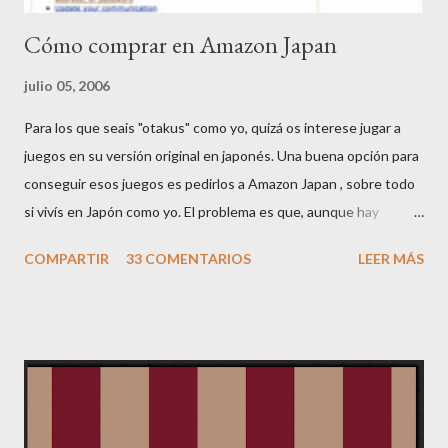
Cómo comprar en Amazon Japan
julio 05, 2006
Para los que seais "otakus" como yo, quizá os interese jugar a
juegos en su versión original en japonés. Una buena opción para
conseguir esos juegos es pedirlos a Amazon Japan , sobre todo
si vivís en Japón como yo. El problema es que, aunque hay
páginas que se pueden ver en inglés, la mayoría de información
COMPARTIR
33 COMENTARIOS
LEER MÁS
está en japonés. Por ello he pensado hacer esta mini-guía. Si
tenéis comentarios o dudas, me las comentáis y la iré ampliando.
Lo primero de todo es registrarse. En la página principal de
Amazon JP, veréis un botón arriba a la derecha donde pone
YOUR ACCOUNT. Clickad ahí, y saldrá una página en japonés
con sólo una frase en inglés: "Would you like to see this page in
English ? Click here." Pues clickad ahí, y tendréis una página