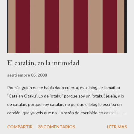
como ésta: Haced click en "Change your name...", y seleccionad
nuevo cliente ("No, I am a new customer"): Ahora aparecerá un
formulario en japonés, que no se puede cambiar de idioma.
Poned primero vuestro nombre (sin ...
El catalán, en la intimidad
septiembre 05, 2008
Por si alguien no se había dado cuenta, este blog se llama(ba)
"Catalan Otaku". Lo de "otaku" porque soy un "otaku", jejeje, y lo
de catalán, porque soy catalán, no porque el blog lo escriba en
catalán, que ya veis que no. La razón de escribirlo en castellano
es para poder llegar a más gente (y porque Google AdSense no
COMPARTIR
28 COMENTARIOS
LEER MÁS
soporta catalán 🤑😂). Según Wikipedia , el castellano es la 2a