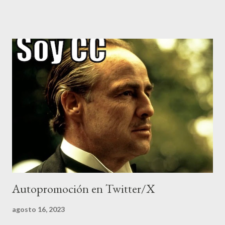
lengua más hablada del mundo, por hablantes nativos (unos 350
millones de personas), después del chino. Es también la 3a
lengua más hablada del mundo, por número total de hablantes, y
la 3a lengua con más presencia en Internet. También es la
lengua que hablo habitualmente con mi familia. Ante tales cifras,
parece normal que la mayoría de extranjeros piensen que en
España no se hable otra cosa que "español" (castellano), aunque
una japonesa de mi compañía me preguntó el otro día si el idioma
de España era el inglés... Y es que en Japón, "extranjero" es
sinónim...
Autopromoción en Twitter/X
agosto 16, 2023