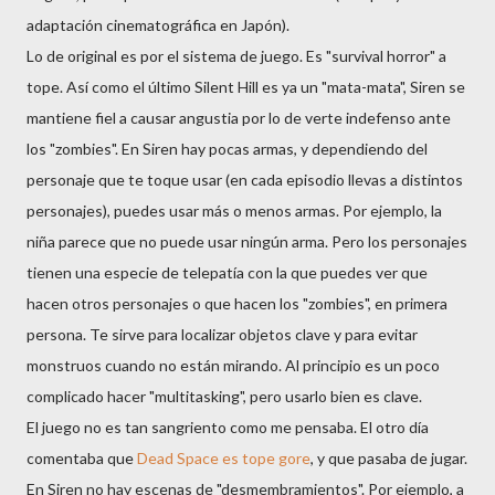
adaptación cinematográfica en Japón).
Lo de original es por el sistema de juego. Es "survival horror" a
tope. Así como el último Silent Hill es ya un "mata-mata", Siren se
mantiene fiel a causar angustia por lo de verte indefenso ante
los "zombies". En Siren hay pocas armas, y dependiendo del
personaje que te toque usar (en cada episodio llevas a distintos
personajes), puedes usar más o menos armas. Por ejemplo, la
niña parece que no puede usar ningún arma. Pero los personajes
tienen una especie de telepatía con la que puedes ver que
hacen otros personajes o que hacen los "zombies", en primera
persona. Te sirve para localizar objetos clave y para evitar
monstruos cuando no están mirando. Al principio es un poco
complicado hacer "multitasking", pero usarlo bien es clave.
El juego no es tan sangriento como me pensaba. El otro día
comentaba que
Dead Space es tope gore
, y que pasaba de jugar.
En Siren no hay escenas de "desmembramientos". Por ejemplo, a