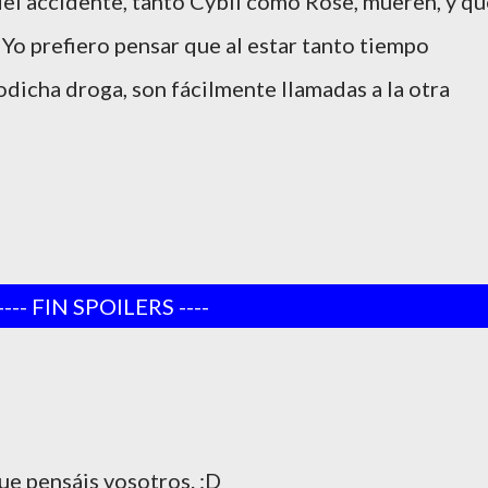
el accidente, tanto Cybil como Rose, mueren, y qu
 Yo prefiero pensar que al estar tanto tiempo
odicha droga, son fácilmente llamadas a la otra
---- FIN SPOILERS ----
que pensáis vosotros. :D